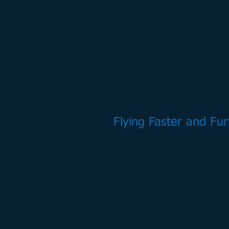
Πετώντας πιο γρήγορα και π
Κάνετε download το pdf αρχ
Flying Faster and Fur
Πετώντας πιο γρήγορα και π
Κάνετε download το pdf αρχ