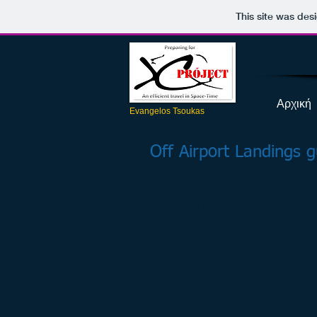
This site was des
Αρχική
Evangelos Tsoukas
Off Airport Landings g
Χρήσιμο άρθρο για τις προσγε
τι πρέπει να προσέχει κάποι
ταξιδεύουν XC, αλλά και γεν
με ανεμόπτερο συνδυάζεται μ
αεροδρομίου.
Κάνετε download το pdf αρχε