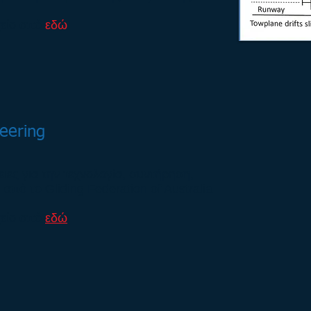
χείο από
εδώ
neering
ειες για την τεχνολογία, συντήρηση,
από το Gliding Federation of Australia
χείο από
εδώ