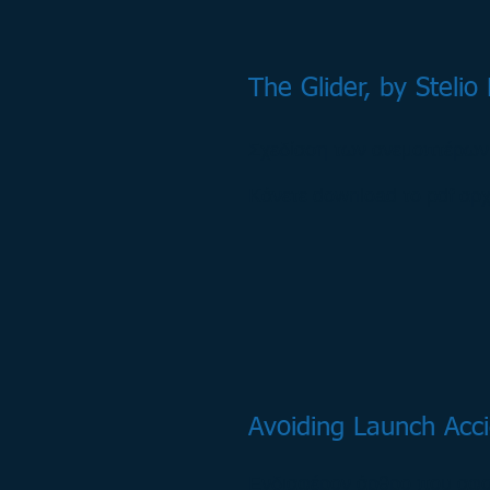
The Glider, by Stelio 
Σχεδίαση των ανεμοπτέρων
Κάνετε download το pdf αρ
Avoiding Launch Acci
Ενδιαφέρον άρθρο που αφο