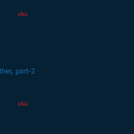
ιο μακρυα, μέρος 1ο
είο από
εδώ
ther, part-2
ιο μακρυα, μέρος-2
είο από
εδώ