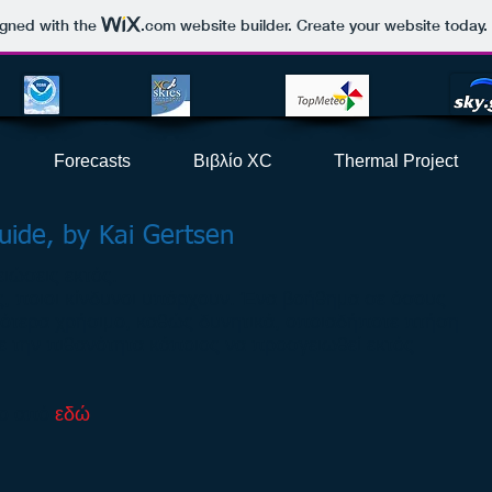
igned with the
.com
website builder. Create your website today.
Forecasts
Βιβλίο XC
Thermal Project
uide, by Kai Gertsen
ιώσεις εκτός.
ος, ποιοι κίνδυνοι υπάρχουν. Ένα βοήθημα σε όσους
ικότερα χρήσιμο, καθώς δυνητικά, οποιαδήποτε πτήση
ε την πιθανότητα κάποιος να προσγειωθεί εκτός
ίο από
εδώ