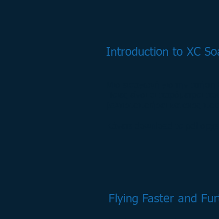
Introduction to XC So
Mια εισαγωγή για την πτήση
Ποιες είναι οι παράμετροι πο
βελτιστοποιήσει κάποιος που
Κάνετε download το pdf αρχ
Flying Faster and Fur