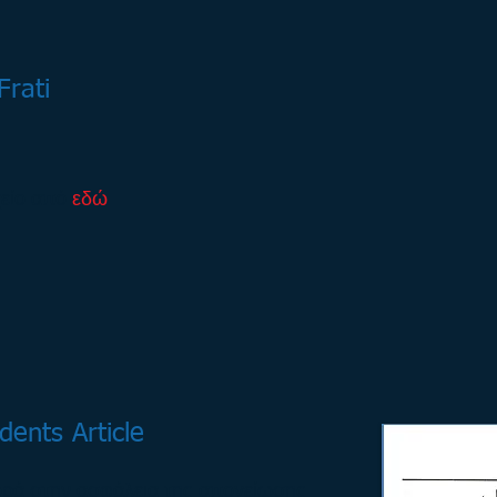
Frati
χείο από
εδώ
dents Article
ρά στην ασφάλεια της απογείωσης