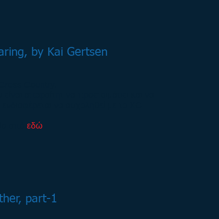
aring, by Kai Gertsen
 Cross Country.
υ είναι απαραίτητ να προετοιμάσει και να
 ενδιαφέρεται να ασχοληθεί με το XC
είο από
εδώ
ther, part-1